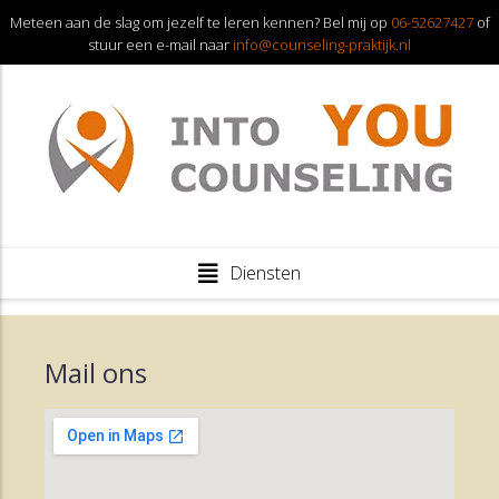
Meteen aan de slag om jezelf te leren kennen? Bel mij op
06-52627427
of
stuur een e-mail naar
info@counseling-praktijk.nl
Diensten
Mail ons