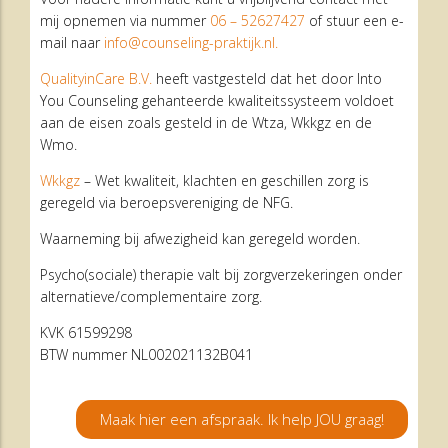
mij opnemen via nummer
06 – 52627427
of stuur een e-
mail naar
info@counseling-praktijk.nl.
QualityinCare B.V.
heeft vastgesteld dat het door Into
You Counseling gehanteerde kwaliteitssysteem voldoet
aan de eisen zoals gesteld in de Wtza, Wkkgz en de
Wmo.
Wkkgz
– Wet kwaliteit, klachten en geschillen zorg is
geregeld via beroepsvereniging de NFG.
Waarneming bij afwezigheid kan geregeld worden.
Psycho(sociale) therapie valt bij zorgverzekeringen onder
alternatieve/complementaire zorg.
KVK 61599298
BTW nummer NL002021132B041
Maak hier een afspraak. Ik help JOU graag!