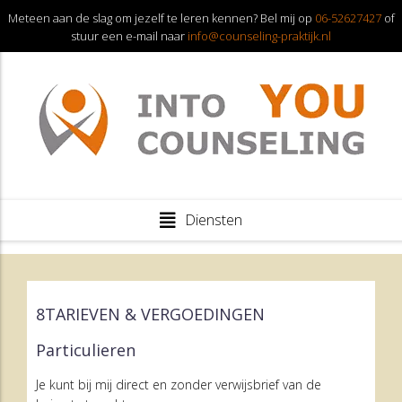
Meteen aan de slag om jezelf te leren kennen? Bel mij op
06-52627427
of
stuur een e-mail naar
info@counseling-praktijk.nl
Diensten
8TARIEVEN & VERGOEDINGEN
Particulieren
Je kunt bij mij direct en zonder verwijsbrief van de