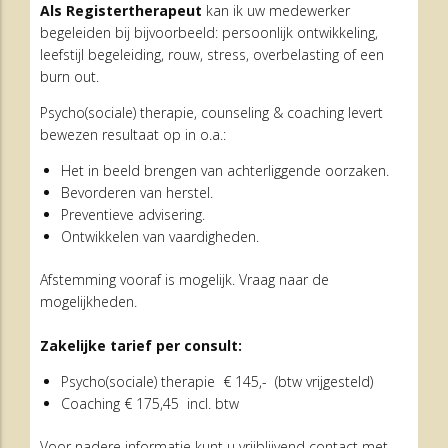
Als Registertherapeut
kan ik uw medewerker
begeleiden bij bijvoorbeeld: persoonlijk ontwikkeling,
leefstijl begeleiding, rouw, stress, overbelasting of een
burn out.
Psycho(sociale) therapie, counseling & coaching levert
bewezen resultaat op in o.a.:
Het in beeld brengen van achterliggende oorzaken.
Bevorderen van herstel.
Preventieve advisering.
Ontwikkelen van vaardigheden.
Afstemming vooraf is mogelijk. Vraag naar de
mogelijkheden.
Zakelijke tarief per consult:
Psycho(sociale) therapie € 145,- (btw vrijgesteld)
Coaching € 175,45 incl. btw
Voor nadere informatie kunt u vrijblijvend contact met